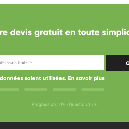
re devis gratuit en toute simplic
Q
onnées soient utilisées.
En savoir plus
Progression :
0
% - Question
1
/ 6