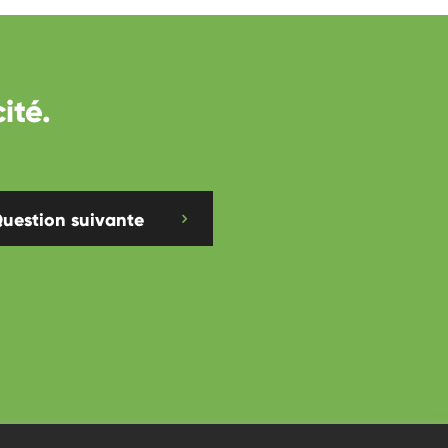
ité.
uestion suivante