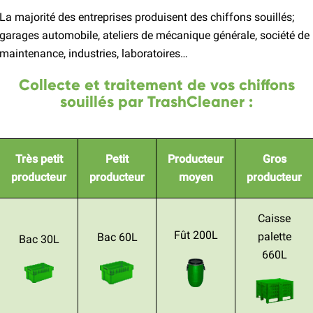
La majorité des entreprises produisent des chiffons souillés;
garages automobile, ateliers de mécanique générale, société de
maintenance, industries, laboratoires…
Collecte et traitement de vos chiffons
souillés par TrashCleaner :
Très petit
Petit
Producteur
Gros
producteur
producteur
moyen
producteur
Caisse
Fût 200L
palette
Bac 60L
Bac 30L
660L