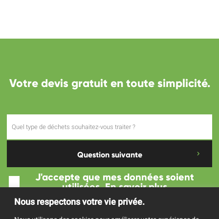
Votre devis gratuit en toute simplicité.
Question suivante
J'accepte que mes données soient
utilisées.
En savoir plus
Nous respectons votre vie privée.
Progression :
0
% - Question
1
/ 6